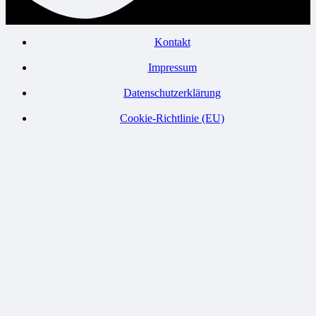
Kontakt
Impressum
Datenschutzerklärung
Cookie-Richtlinie (EU)
© Verein zur Entwicklung der Erzgebirgsregion Flöha- und Zschopautal e. V.