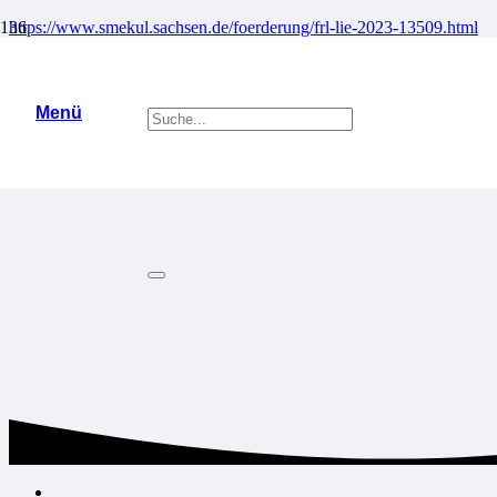
https://www.smekul.sachsen.de/foerderung/frl-lie-2023-13509.html
Menü