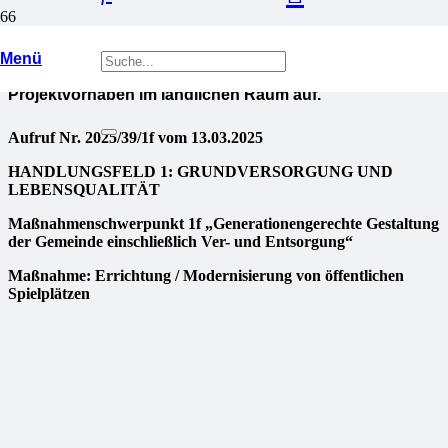
Der Verein zur Entwicklung der Erzgebirgsregion Flöha-
Menü
und Zschopautal e.V. ruft zur Einreichung von
Projektvorhaben im ländlichen Raum auf.
Aufruf Nr. 2025/39/1f vom 13.03.2025
HANDLUNGSFELD 1: GRUNDVERSORGUNG UND
LEBENSQUALITÄT
Maßnahmenschwerpunkt 1f „Generationengerechte Gestaltung
der Gemeinde einschließlich Ver- und Entsorgung“
Maßnahme: Errichtung / Modernisierung von öffentlichen
Spielplätzen