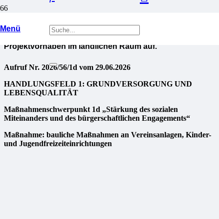
Der Verein zur Entwicklung der Erzgebirgsregion Flöha-
Menü
und Zschopautal e.V. ruft zur Einreichung von
Projektvorhaben im ländlichen Raum auf.
Aufruf Nr. 2026/56/1d vom 29.06.2026
HANDLUNGSFELD 1: GRUNDVERSORGUNG UND
LEBENSQUALITÄT
Maßnahmenschwerpunkt 1d „Stärkung des sozialen
Miteinanders und des bürgerschaftlichen Engagements“
Maßnahme: bauliche Maßnahmen an Vereinsanlagen, Kinder-
und Jugendfreizeiteinrichtungen